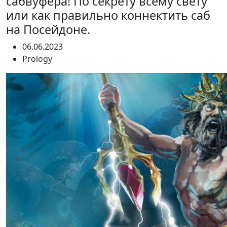
сабвуфера! По секрету всему свету
или как правильно коннектить саб
на Посейдоне.
06.06.2023
Prology