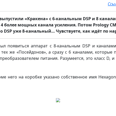
Ссы
y выпустили «Кракена» с 6-канальным DSP и 8 канал
о 4 более мощных канала усиления. Потом Prology CM
о DSP уже 8-канальный… Чувствуете, как идёт по н
был появиться аппарат с 8-канальным DSP и каналам
у тех же «Посейдонов», а сразу с 6 каналами, которые
реобразователем питания. Разумеется, это класс D, и
оме него на коробке указано собственное имя Hexagon