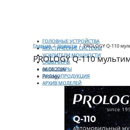
ГОЛОВНЫЕ УСТРОЙСТВА
Главная
Новости
PROLOGY Q-110 муль
АКУСТИЧЕСКИЕ СИСТЕМЫ
УСИЛИТЕЛИ МОЩНОСТИ
PROLOGY Q-110 мультим
САБВУФЕРЫ
АКСЕССУАРЫ
06.04.2026
ПРОМОПРОДУКЦИЯ
Prology
АРХИВ МОДЕЛЕЙ