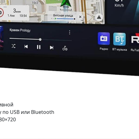
тивной
 по USB или Bluetooth
80×720