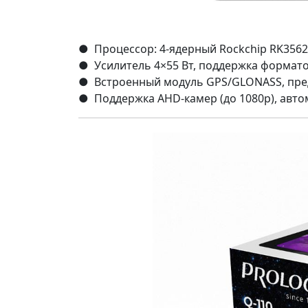
● Процессор: 4‑ядерный Rockchip RK3562 
● Усилитель 4×55 Вт, поддержка формато
● Встроенный модуль GPS/GLONASS, преду
● Поддержка AHD‑камер (до 1080p), авт