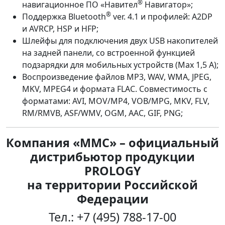
®
навигационное ПО «Навител
Навигатор»;
®
Поддержка Bluetooth
ver. 4.1 и профилей: A2DP
и AVRCP, HSP и HFP;
Шлейфы для подключения двух USB накопителей
на задней панели, со встроенной функцией
подзарядки для мобильных устройств (Мах 1,5 А);
Воспроизведение файлов MP3, WAV, WMA, JPEG,
MKV, MPEG4 и формата FLAC. Совместимость с
форматами: AVI, MOV/MP4, VOB/MPG, MKV, FLV,
RM/RMVB, ASF/WMV, OGM, AAC, GIF, PNG;
Компания «ММС» – официальный
дистрибьютор продукции
PROLOGY
на территории Российской
Федерации
Тел.: +7 (495) 788-17-00