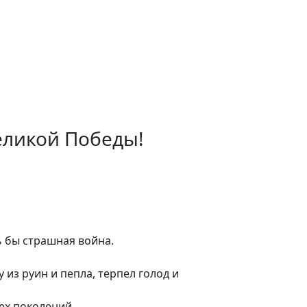
еликой Победы!
ь бы страшная война.
из руин и пепла, терпел голод и
ех поколений.