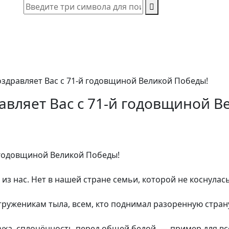
дравляет Вас с 71-й годовщиной Великой Победы!
вляет Вас с 71-й годовщиной В
 годовщиной Великой Победы!
из нас. Нет в нашей стране семьи, которой не коснулас
уженикам тыла, всем, кто поднимал разоренную страну 
духа, сплочённость перед общей бедой — пример для вс