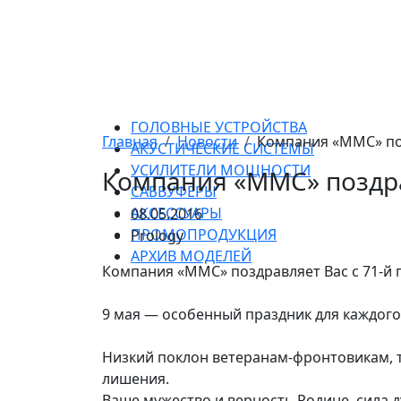
ГОЛОВНЫЕ УСТРОЙСТВА
Главная
Новости
Компания «ММС» поз
АКУСТИЧЕСКИЕ СИСТЕМЫ
УСИЛИТЕЛИ МОЩНОСТИ
Компания «ММС» поздра
САБВУФЕРЫ
АКСЕССУАРЫ
08.05.2016
ПРОМОПРОДУКЦИЯ
Prology
АРХИВ МОДЕЛЕЙ
Компания «ММС» поздравляет Вас с 71-й
9 мая — особенный праздник для каждого 
Низкий поклон ветеранам-фронтовикам, тр
лишения.
Ваше мужество и верность Родине, сила 