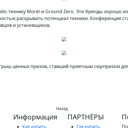
io технику Morel и Ground Zero. Эти бренды хорошо изв
ностью раскрывать потенциал техники. Конференция с
вцов и установщиков.
грыш ценных призов, ставший приятным сюрпризом для
Назад
Информация
ПАРТНËРЫ
П
Как купить
Где купить
По