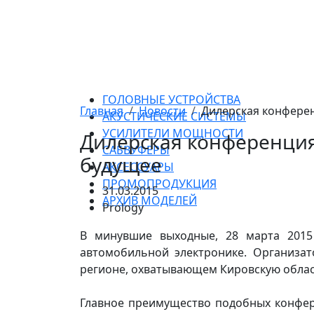
ГОЛОВНЫЕ УСТРОЙСТВА
Главная
Новости
Дилерская конферен
АКУСТИЧЕСКИЕ СИСТЕМЫ
УСИЛИТЕЛИ МОЩНОСТИ
Дилерская конференция
САБВУФЕРЫ
будущее
АКСЕССУАРЫ
ПРОМОПРОДУКЦИЯ
31.03.2015
АРХИВ МОДЕЛЕЙ
Prology
В минувшие выходные, 28 марта 2015
автомобильной электронике. Организа
регионе, охватывающем Кировскую област
Главное преимущество подобных конфер