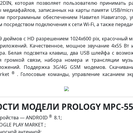
2DIN, которая позволяет пользователю принимать р
 медиафайлов, записанных на карты памяти USB/micr
ным программным обеспечением Навител Навигатор, 
м посредством подключения к сети Wi-Fi, а также переда
,9 дюймов с HD разрешением 1024x600 pix, красочный 
риложений. Качественное, мощное звучание 4x55 Вт 
ра. Белая подсветка клавиш, два USB шлейфа с возмо
 громкой связи, набора номера и трансляции музык
ложений. Поддержка 3G/4G GSM модемов. Скачиван
®
arket
. Голосовые команды, управление касанием э
СТИ МОДЕЛИ PROLOGY MPC-55
®
стройства — ANDROID
8.1;
GLE PLAY MARKET ;
выносной антенной;