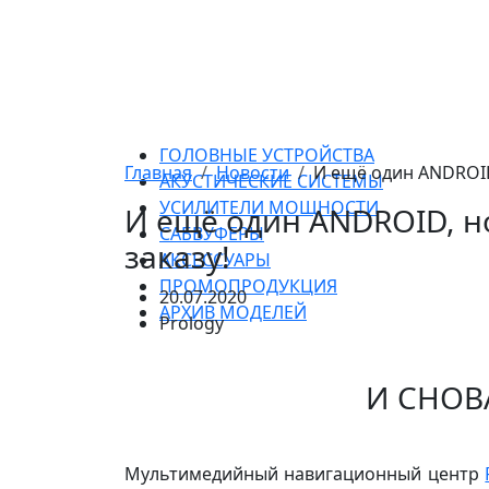
ГОЛОВНЫЕ УСТРОЙСТВА
Главная
Новости
И ещё один ANDROID
АКУСТИЧЕСКИЕ СИСТЕМЫ
УСИЛИТЕЛИ МОЩНОСТИ
И ещё один ANDROID, н
САБВУФЕРЫ
заказу!
АКСЕССУАРЫ
ПРОМОПРОДУКЦИЯ
20.07.2020
АРХИВ МОДЕЛЕЙ
Prology
И СНОВ
Мультимедийный навигационный центр