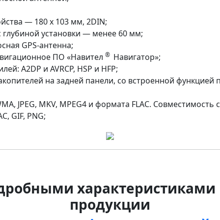
ства — 180 x 103 мм, 2DIN;
 глубиной установки — менее 60 мм;
сная GPS-антенна;
®
авигационное ПО «Навител
Навигатор»;
филей: A2DP и AVRCP, HSP и HFP;
копителей на задней панели, со встроенной функцией 
MA, JPEG, MKV, MPEG4 и формата FLAC. Совместимость 
C, GIF, PNG;
одробными характеристиками 
продукции