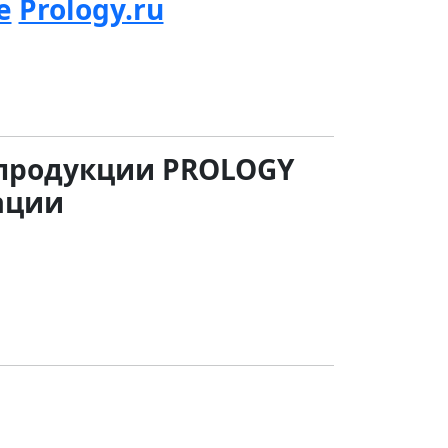
е
Prology.ru
продукции PROLOGY
ации