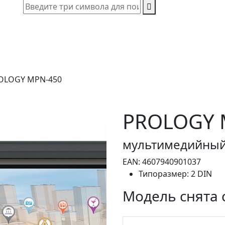
OLOGY MPN-450
PROLOGY 
мультимедийный
EAN:
4607940901037
Типоразмер:
2 DIN
Модель снята 