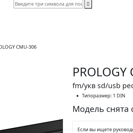
OLOGY CMU-306
PROLOGY 
fm/укв sd/usb ре
Типоразмер:
1 DIN
Модель снята 
Если вы ищете руковод