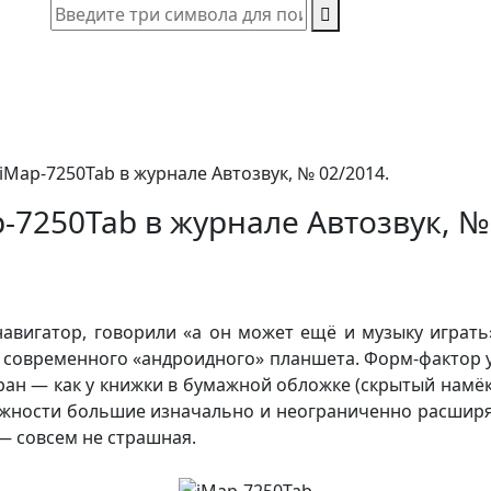
 iMap-7250Tab в журнале Автозвук, № 02/2014.
p-7250Tab в журнале Автозвук, №
авигатор, говорили «а он может ещё и музыку играть»
тво современного «андроидного» планшета. Форм-фактор
ран — как у книжки в бумажной обложке (скрытый намёк 
можности большие изначально и неограниченно расширя
— совсем не страшная.