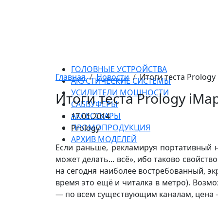
ГОЛОВНЫЕ УСТРОЙСТВА
Главная
Новости
Итоги теста Prology
АКУСТИЧЕСКИЕ СИСТЕМЫ
УСИЛИТЕЛИ МОЩНОСТИ
Итоги теста Prology iMa
САБВУФЕРЫ
АКСЕССУАРЫ
17.01.2014
ПРОМОПРОДУКЦИЯ
Prology
АРХИВ МОДЕЛЕЙ
Если раньше, рекламируя портативный н
может делать... всё», ибо таково свойс
на сегодня наиболее востребованный, эк
время это ещё и читалка в метро). Воз
— по всем существующим каналам, цена 