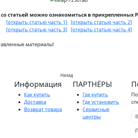
 со статьей можно ознакомиться в прикрепленных P
[открыть статью часть 1]
[открыть статью часть 2]
[открыть статью часть 3]
[открыть статью часть 4]
тавленные материалы!
Назад
Информация
ПАРТНËРЫ
П
Как купить
Где купить
По
Доставка
Где установить
сп
Возврат товара
Сервисные
центры